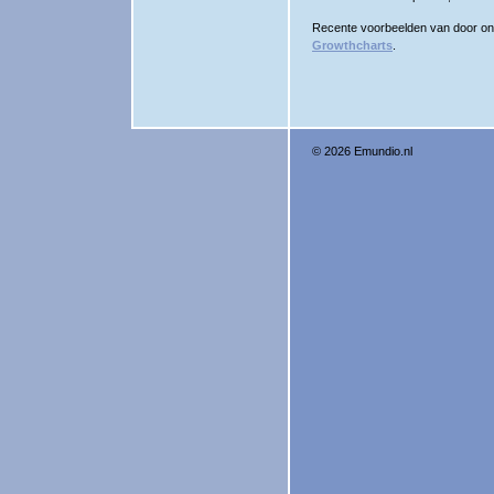
Recente voorbeelden van door on
Growthcharts
.
© 2026
Emundio.nl